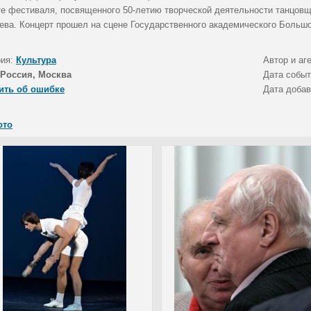
те фестиваля, посвященного 50-летию творческой деятельности танцов
ева. Концерт прошел на сцене Государственного академического Большо
рия:
Культура
Автор и аг
Россия, Москва
Дата собы
ить об ошибке
Дата доба
ото