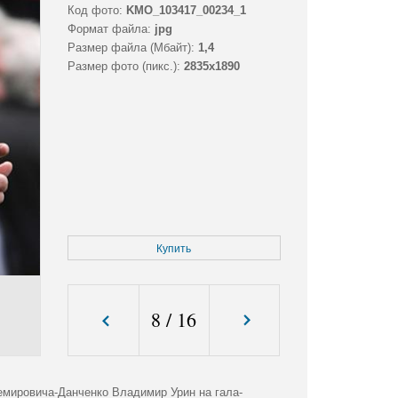
Код фото:
KMO_103417_00234_1
Формат файла:
jpg
Размер файла (Мбайт):
1,4
Размер фото (пикс.):
2835x1890
Купить
8
/
16
емировича-Данченко Владимир Урин на гала-