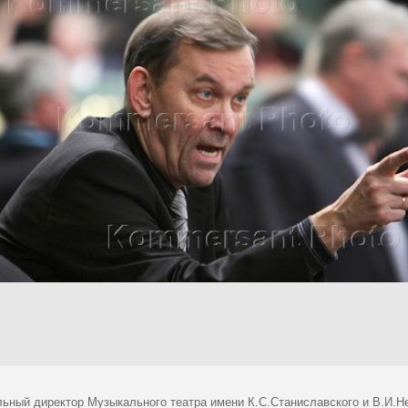
льный директор Музыкального театра имени К.С.Станиславского и В.И.Н