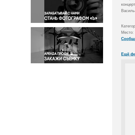
Правосудие
концер
Василь
Происшествия и конфликты
Религия
Катего
Светская жизнь
Место:
Спорт
Сообщ
Экология
Экономика и бизнес
Ещё ф