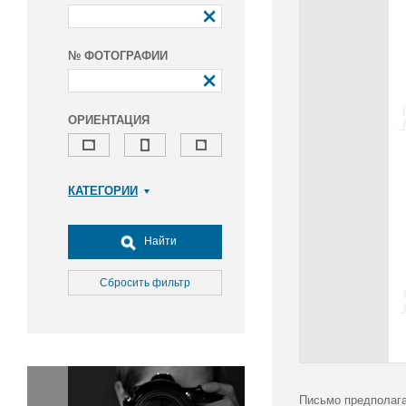
№ ФОТОГРАФИИ
ОРИЕНТАЦИЯ
КАТЕГОРИИ
Армия и ВПК
Досуг, туризм и отдых
Найти
Культура
Медицина
Сбросить фильтр
Наука
Образование
Общество
Окружающая среда
Политика
Письмо предполага