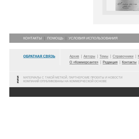
КОНТАКТЫ
ПОМОЩЬ
УСЛОВИЯ ИСПОЛЬЗОВАНИЯ
ОБРАТНАЯ СВЯЗЬ
Архив
Авторы
Темы
Справочники
О «Коммерсанте»
Редакция
Контакты
МАТЕРИАЛЫ С ТАКОЙ МЕТКОЙ, ПАРТНЕРСКИЕ ПРОЕКТЫ И НОВОСТИ
КОМПАНИЙ ОПУБЛИКОВАНЫ НА КОММЕРЧЕСКОЙ ОСНОВЕ