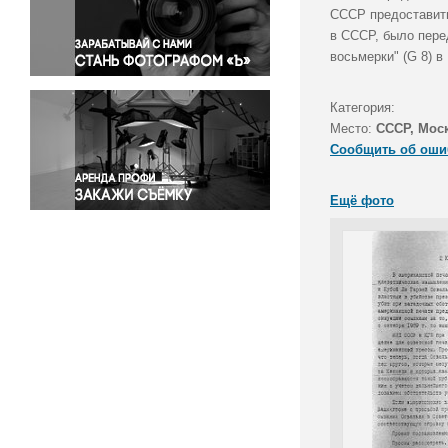
Правосудие
СССР предоставить
в СССР, было пер
Происшествия и конфликты
восьмерки" (G 8) в
Религия
Светская жизнь
Категория:
Спорт
Место:
СССР, Мос
Экология
Сообщить об оши
Экономика и бизнес
Ещё фото