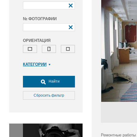
№ ФОТОГРАФИИ
ОРИЕНТАЦИЯ
КАТЕГОРИИ
Армия и ВПК
Досуг, туризм и отдых
Найти
Культура
Медицина
Сбросить фильтр
Наука
Образование
Общество
Окружающая среда
Политика
Ремонтные работы 