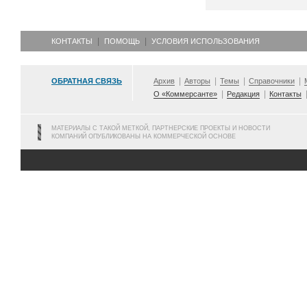
КОНТАКТЫ
ПОМОЩЬ
УСЛОВИЯ ИСПОЛЬЗОВАНИЯ
ОБРАТНАЯ СВЯЗЬ
Архив
Авторы
Темы
Справочники
О «Коммерсанте»
Редакция
Контакты
МАТЕРИАЛЫ С ТАКОЙ МЕТКОЙ, ПАРТНЕРСКИЕ ПРОЕКТЫ И НОВОСТИ
КОМПАНИЙ ОПУБЛИКОВАНЫ НА КОММЕРЧЕСКОЙ ОСНОВЕ