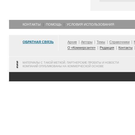
КОНТАКТЫ
ПОМОЩЬ
УСЛОВИЯ ИСПОЛЬЗОВАНИЯ
ОБРАТНАЯ СВЯЗЬ
Архив
Авторы
Темы
Справочники
О «Коммерсанте»
Редакция
Контакты
МАТЕРИАЛЫ С ТАКОЙ МЕТКОЙ, ПАРТНЕРСКИЕ ПРОЕКТЫ И НОВОСТИ
КОМПАНИЙ ОПУБЛИКОВАНЫ НА КОММЕРЧЕСКОЙ ОСНОВЕ