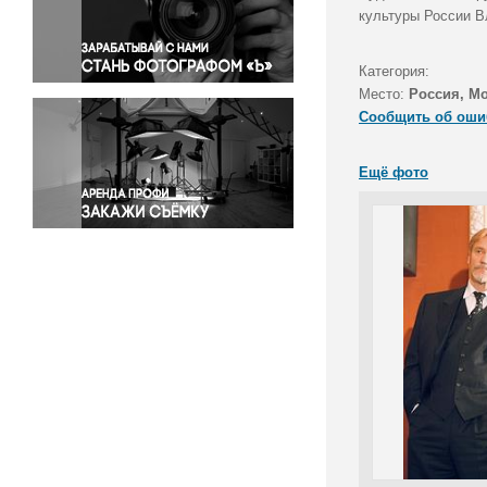
Правосудие
культуры России В
Происшествия и конфликты
Религия
Категория:
Место:
Россия, М
Светская жизнь
Сообщить об оши
Спорт
Экология
Ещё фото
Экономика и бизнес