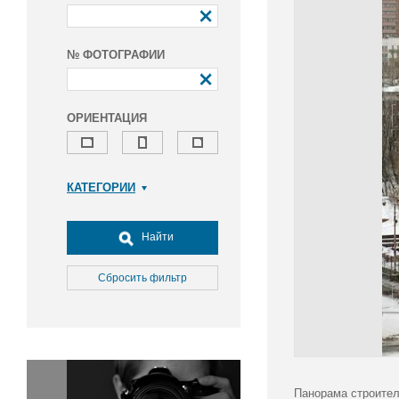
№ ФОТОГРАФИИ
ОРИЕНТАЦИЯ
КАТЕГОРИИ
Армия и ВПК
Досуг, туризм и отдых
Найти
Культура
Медицина
Сбросить фильтр
Наука
Образование
Общество
Окружающая среда
Политика
Панорама строител