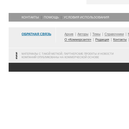
КОНТАКТЫ
ПОМОЩЬ
УСЛОВИЯ ИСПОЛЬЗОВАНИЯ
ОБРАТНАЯ СВЯЗЬ
Архив
Авторы
Темы
Справочники
О «Коммерсанте»
Редакция
Контакты
МАТЕРИАЛЫ С ТАКОЙ МЕТКОЙ, ПАРТНЕРСКИЕ ПРОЕКТЫ И НОВОСТИ
КОМПАНИЙ ОПУБЛИКОВАНЫ НА КОММЕРЧЕСКОЙ ОСНОВЕ