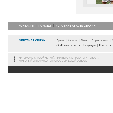
КОНТАКТЫ
ПОМОЩЬ
УСЛОВИЯ ИСПОЛЬЗОВАНИЯ
ОБРАТНАЯ СВЯЗЬ
Архив
Авторы
Темы
Справочники
О «Коммерсанте»
Редакция
Контакты
МАТЕРИАЛЫ С ТАКОЙ МЕТКОЙ, ПАРТНЕРСКИЕ ПРОЕКТЫ И НОВОСТИ
КОМПАНИЙ ОПУБЛИКОВАНЫ НА КОММЕРЧЕСКОЙ ОСНОВЕ