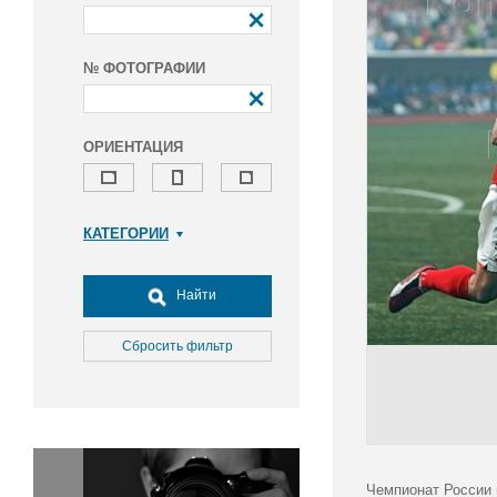
№ ФОТОГРАФИИ
ОРИЕНТАЦИЯ
КАТЕГОРИИ
Армия и ВПК
Досуг, туризм и отдых
Найти
Культура
Медицина
Сбросить фильтр
Наука
Образование
Общество
Окружающая среда
Политика
Чемпионат России 