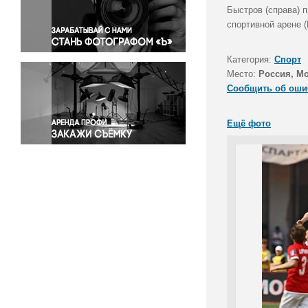
Правосудие
Быстров (справа) п
спортивной арене 
Происшествия и конфликты
Религия
Категория:
Спорт
Светская жизнь
Место:
Россия, М
Спорт
Сообщить об оши
Экология
Экономика и бизнес
Ещё фото