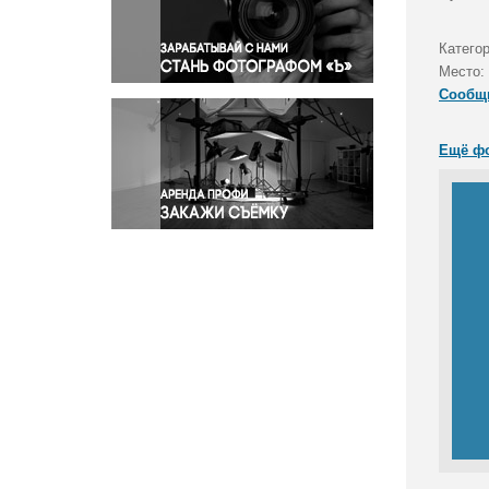
Правосудие
Происшествия и конфликты
Категор
Религия
Место:
Сообщ
Светская жизнь
Спорт
Ещё ф
Экология
Экономика и бизнес