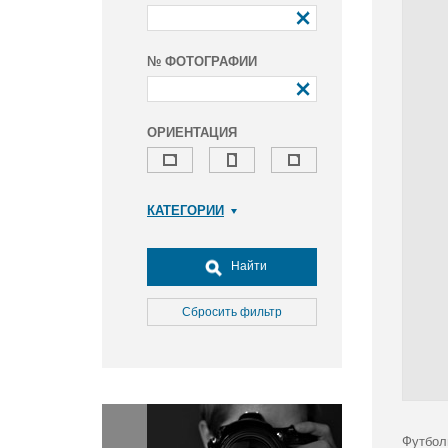
№ ФОТОГРАФИИ
ОРИЕНТАЦИЯ
КАТЕГОРИИ
Армия и ВПК
Досуг, туризм и отдых
Найти
Культура
Медицина
Сбросить фильтр
Наука
Образование
Общество
Окружающая среда
Политика
Футбол