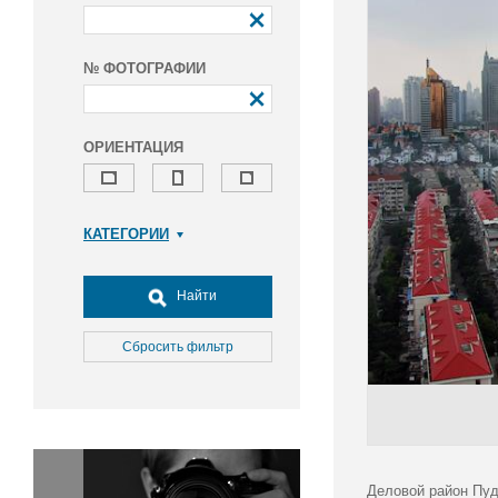
№ ФОТОГРАФИИ
ОРИЕНТАЦИЯ
КАТЕГОРИИ
Армия и ВПК
Досуг, туризм и отдых
Найти
Культура
Медицина
Сбросить фильтр
Наука
Образование
Общество
Окружающая среда
Политика
Деловой район Пуд