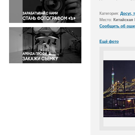
Правосудие
Происшествия и конфликты
Категория:
Досуг, 
Религия
Место:
Китайская 
Сообщить об оши
Светская жизнь
Спорт
Ещё фото
Экология
Экономика и бизнес