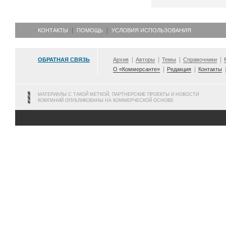
КОНТАКТЫ
ПОМОЩЬ
УСЛОВИЯ ИСПОЛЬЗОВАНИЯ
ОБРАТНАЯ СВЯЗЬ
Архив
Авторы
Темы
Справочники
О «Коммерсанте»
Редакция
Контакты
МАТЕРИАЛЫ С ТАКОЙ МЕТКОЙ, ПАРТНЕРСКИЕ ПРОЕКТЫ И НОВОСТИ
КОМПАНИЙ ОПУБЛИКОВАНЫ НА КОММЕРЧЕСКОЙ ОСНОВЕ