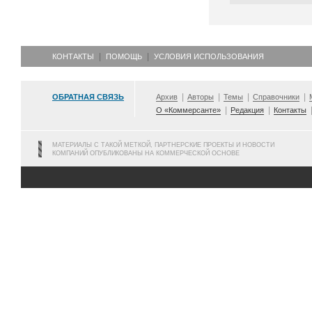
КОНТАКТЫ
ПОМОЩЬ
УСЛОВИЯ ИСПОЛЬЗОВАНИЯ
ОБРАТНАЯ СВЯЗЬ
Архив
Авторы
Темы
Справочники
О «Коммерсанте»
Редакция
Контакты
МАТЕРИАЛЫ С ТАКОЙ МЕТКОЙ, ПАРТНЕРСКИЕ ПРОЕКТЫ И НОВОСТИ
КОМПАНИЙ ОПУБЛИКОВАНЫ НА КОММЕРЧЕСКОЙ ОСНОВЕ