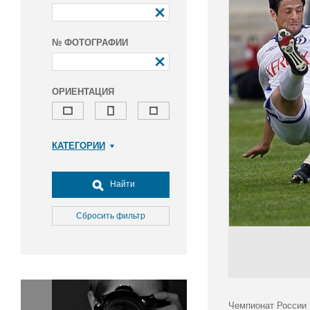
№ ФОТОГРАФИИ
ОРИЕНТАЦИЯ
КАТЕГОРИИ
Армия и ВПК
Досуг, туризм и отдых
Найти
Культура
Медицина
Сбросить фильтр
Наука
Образование
Общество
Окружающая среда
Политика
Чемпионат России 