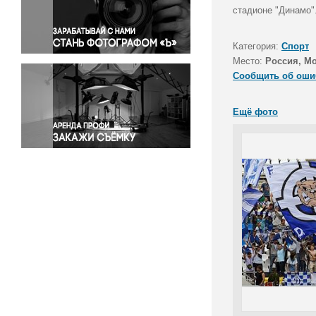
Правосудие
стадионе "Динамо".
Происшествия и конфликты
Религия
Категория:
Спорт
Место:
Россия, М
Светская жизнь
Сообщить об оши
Спорт
Экология
Ещё фото
Экономика и бизнес