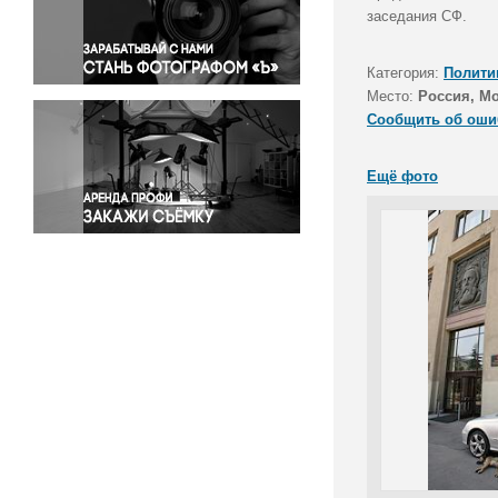
Правосудие
заседания СФ.
Происшествия и конфликты
Религия
Категория:
Полити
Место:
Россия, М
Светская жизнь
Сообщить об оши
Спорт
Экология
Ещё фото
Экономика и бизнес