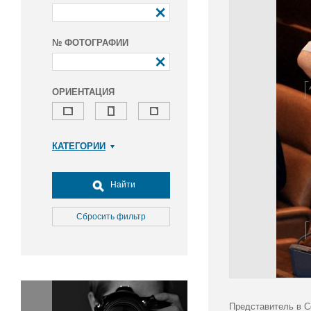
№ ФОТОГРАФИИ
ОРИЕНТАЦИЯ
КАТЕГОРИИ
Армия и ВПК
Досуг, туризм и отдых
Найти
Культура
Медицина
Сбросить фильтр
Наука
Образование
Общество
Окружающая среда
Политика
Представитель в С