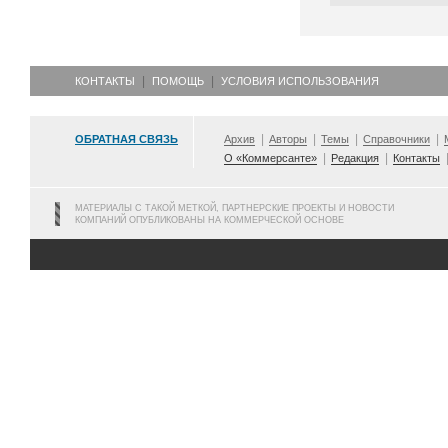
КОНТАКТЫ
ПОМОЩЬ
УСЛОВИЯ ИСПОЛЬЗОВАНИЯ
ОБРАТНАЯ СВЯЗЬ
Архив
Авторы
Темы
Справочники
О «Коммерсанте»
Редакция
Контакты
МАТЕРИАЛЫ С ТАКОЙ МЕТКОЙ, ПАРТНЕРСКИЕ ПРОЕКТЫ И НОВОСТИ
КОМПАНИЙ ОПУБЛИКОВАНЫ НА КОММЕРЧЕСКОЙ ОСНОВЕ