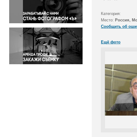
Правосудие
Происшествия и конфликты
Категория:
Религия
Место:
Россия, М
Сообщить об оши
Светская жизнь
Спорт
Ещё фото
Экология
Экономика и бизнес