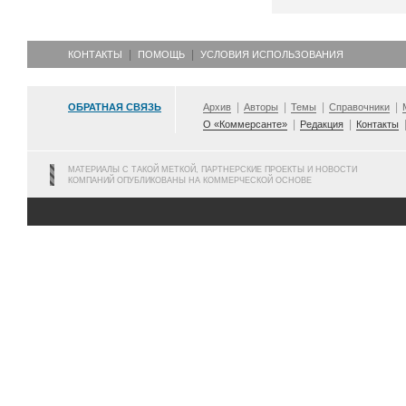
КОНТАКТЫ
ПОМОЩЬ
УСЛОВИЯ ИСПОЛЬЗОВАНИЯ
ОБРАТНАЯ СВЯЗЬ
Архив
Авторы
Темы
Справочники
О «Коммерсанте»
Редакция
Контакты
МАТЕРИАЛЫ С ТАКОЙ МЕТКОЙ, ПАРТНЕРСКИЕ ПРОЕКТЫ И НОВОСТИ
КОМПАНИЙ ОПУБЛИКОВАНЫ НА КОММЕРЧЕСКОЙ ОСНОВЕ