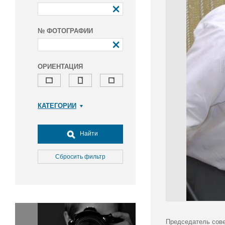
№ ФОТОГРАФИИ
ОРИЕНТАЦИЯ
КАТЕГОРИИ
Армия и ВПК
Досуг, туризм и отдых
Найти
Культура
Медицина
Сбросить фильтр
Наука
Образование
Общество
Окружающая среда
Политика
Председатель сове