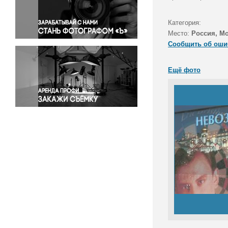
Правосудие
Происшествия и конфликты
Категория:
Религия
Место:
Россия, М
Сообщить об оши
Светская жизнь
Спорт
Ещё фото
Экология
Экономика и бизнес