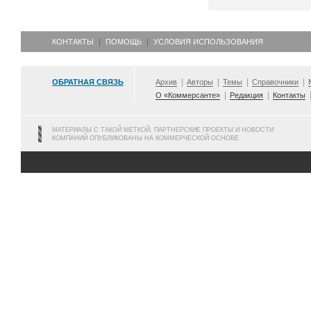
КОНТАКТЫ
ПОМОЩЬ
УСЛОВИЯ ИСПОЛЬЗОВАНИЯ
ОБРАТНАЯ СВЯЗЬ
Архив
Авторы
Темы
Справочники
О «Коммерсанте»
Редакция
Контакты
МАТЕРИАЛЫ С ТАКОЙ МЕТКОЙ, ПАРТНЕРСКИЕ ПРОЕКТЫ И НОВОСТИ
КОМПАНИЙ ОПУБЛИКОВАНЫ НА КОММЕРЧЕСКОЙ ОСНОВЕ