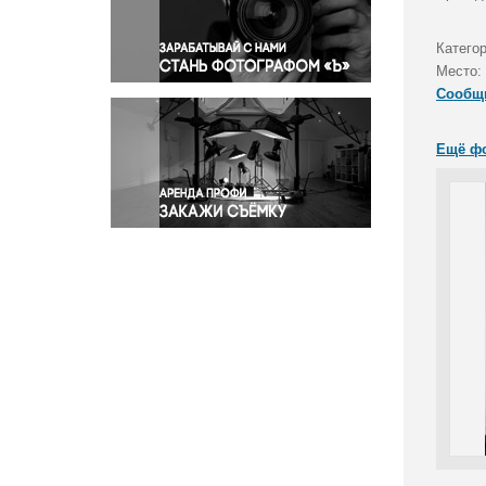
Правосудие
Происшествия и конфликты
Категор
Религия
Место:
Сообщ
Светская жизнь
Спорт
Ещё ф
Экология
Экономика и бизнес