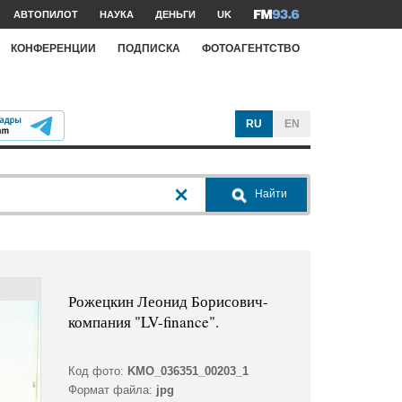
АВТОПИЛОТ
НАУКА
ДЕНЬГИ
UK
КОНФЕРЕНЦИИ
ПОДПИСКА
ФОТОАГЕНТСТВО
RU
EN
Найти
Рожецкин Леонид Борисович-
компания "LV-finance".
Код фото:
KMO_036351_00203_1
Формат файла:
jpg