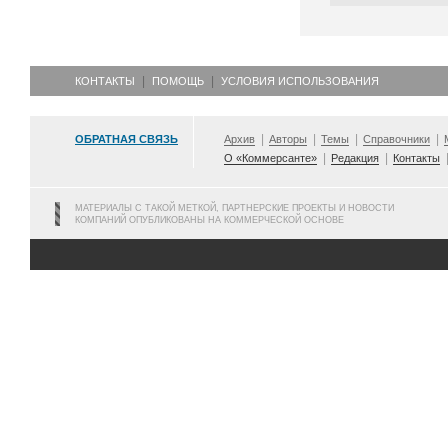
КОНТАКТЫ
ПОМОЩЬ
УСЛОВИЯ ИСПОЛЬЗОВАНИЯ
ОБРАТНАЯ СВЯЗЬ
Архив
Авторы
Темы
Справочники
О «Коммерсанте»
Редакция
Контакты
МАТЕРИАЛЫ С ТАКОЙ МЕТКОЙ, ПАРТНЕРСКИЕ ПРОЕКТЫ И НОВОСТИ
КОМПАНИЙ ОПУБЛИКОВАНЫ НА КОММЕРЧЕСКОЙ ОСНОВЕ