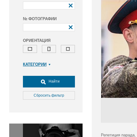
№ ФОТОГРАФИИ
ОРИЕНТАЦИЯ
КАТЕГОРИИ
Армия и ВПК
Досуг, туризм и отдых
Найти
Культура
Медицина
Сбросить фильтр
Наука
Образование
Общество
Окружающая среда
Политика
Репетиция парада,