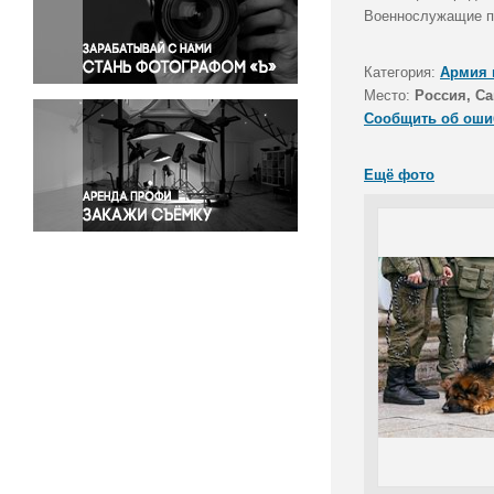
Правосудие
Военнослужащие п
Происшествия и конфликты
Религия
Категория:
Армия 
Место:
Россия, Са
Светская жизнь
Сообщить об оши
Спорт
Экология
Ещё фото
Экономика и бизнес