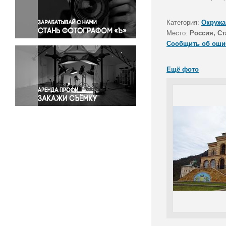
Правосудие
Происшествия и конфликты
Категория:
Окружа
Религия
Место:
Россия, Ст
Сообщить об оши
Светская жизнь
Спорт
Ещё фото
Экология
Экономика и бизнес