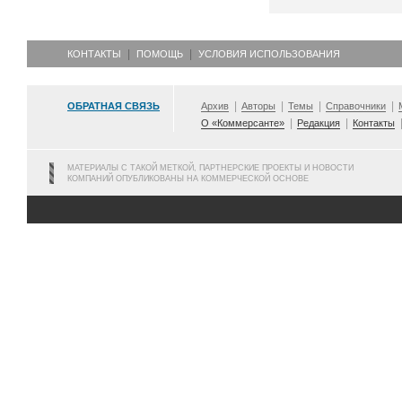
КОНТАКТЫ
ПОМОЩЬ
УСЛОВИЯ ИСПОЛЬЗОВАНИЯ
ОБРАТНАЯ СВЯЗЬ
Архив
Авторы
Темы
Справочники
О «Коммерсанте»
Редакция
Контакты
МАТЕРИАЛЫ С ТАКОЙ МЕТКОЙ, ПАРТНЕРСКИЕ ПРОЕКТЫ И НОВОСТИ
КОМПАНИЙ ОПУБЛИКОВАНЫ НА КОММЕРЧЕСКОЙ ОСНОВЕ