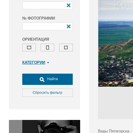
№ ФОТОГРАФИИ
ОРИЕНТАЦИЯ
КАТЕГОРИИ
Армия и ВПК
Досуг, туризм и отдых
Найти
Культура
Медицина
Сбросить фильтр
Наука
Образование
Общество
Окружающая среда
Политика
Виды Пятигорска.