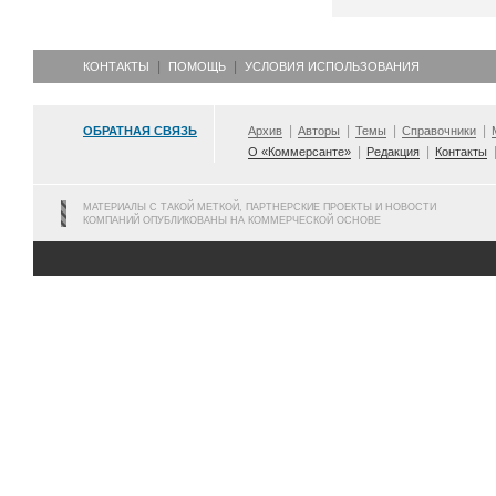
КОНТАКТЫ
ПОМОЩЬ
УСЛОВИЯ ИСПОЛЬЗОВАНИЯ
ОБРАТНАЯ СВЯЗЬ
Архив
Авторы
Темы
Справочники
О «Коммерсанте»
Редакция
Контакты
МАТЕРИАЛЫ С ТАКОЙ МЕТКОЙ, ПАРТНЕРСКИЕ ПРОЕКТЫ И НОВОСТИ
КОМПАНИЙ ОПУБЛИКОВАНЫ НА КОММЕРЧЕСКОЙ ОСНОВЕ