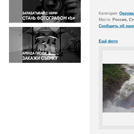
Правосудие
Происшествия и конфликты
Категория:
Окружа
Религия
Место:
Россия, Ст
Сообщить об оши
Светская жизнь
Спорт
Ещё фото
Экология
Экономика и бизнес