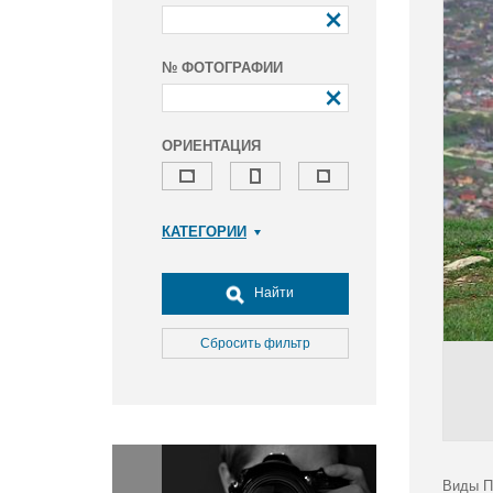
№ ФОТОГРАФИИ
ОРИЕНТАЦИЯ
КАТЕГОРИИ
Армия и ВПК
Досуг, туризм и отдых
Найти
Культура
Медицина
Сбросить фильтр
Наука
Образование
Общество
Окружающая среда
Политика
Виды П