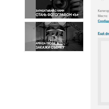
Правосудие
Происшествия и конфликты
Катего
Религия
Место:
Сообщ
Светская жизнь
Спорт
Ещё ф
Экология
Экономика и бизнес