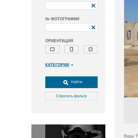
№ ФОТОГРАФИИ
ОРИЕНТАЦИЯ
КАТЕГОРИИ
Армия и ВПК
Досуг, туризм и отдых
Найти
Культура
Медицина
Сбросить фильтр
Наука
Образование
Общество
Окружающая среда
Политика
Виды Т