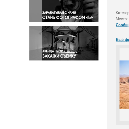
Правосудие
Происшествия и конфликты
Катего
Религия
Место:
Сообщ
Светская жизнь
Спорт
Ещё ф
Экология
Экономика и бизнес