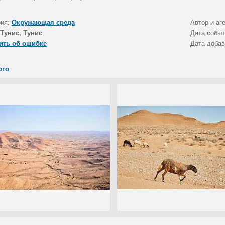
рия:
Окружающая среда
Автор и аг
Тунис, Тунис
Дата собы
ить об ошибке
Дата доба
ото