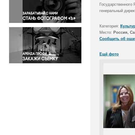
Правосудие
Государственного 
генеральный дирек
Происшествия и конфликты
Религия
Категория:
Культу
Светская жизнь
Место:
Россия, Са
Спорт
Сообщить об оши
Экология
Экономика и бизнес
Ещё фото