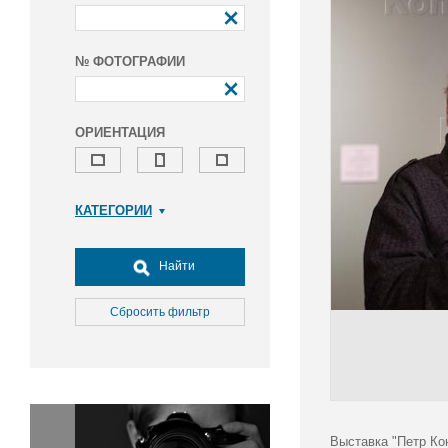
№ ФОТОГРАФИИ
ОРИЕНТАЦИЯ
КАТЕГОРИИ
Армия и ВПК
Досуг, туризм и отдых
Найти
Культура
Медицина
Сбросить фильтр
Наука
Образование
Общество
Окружающая среда
Политика
Выставка "Петр Ко