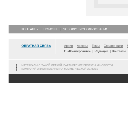
КОНТАКТЫ
ПОМОЩЬ
УСЛОВИЯ ИСПОЛЬЗОВАНИЯ
ОБРАТНАЯ СВЯЗЬ
Архив
Авторы
Темы
Справочники
О «Коммерсанте»
Редакция
Контакты
МАТЕРИАЛЫ С ТАКОЙ МЕТКОЙ, ПАРТНЕРСКИЕ ПРОЕКТЫ И НОВОСТИ
КОМПАНИЙ ОПУБЛИКОВАНЫ НА КОММЕРЧЕСКОЙ ОСНОВЕ