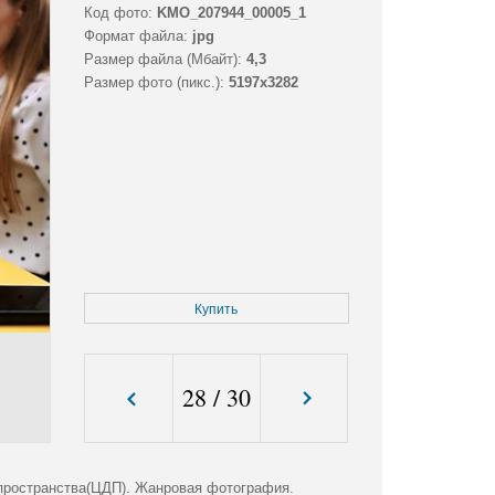
Код фото:
KMO_207944_00005_1
Формат файла:
jpg
Размер файла (Мбайт):
4,3
Размер фото (пикс.):
5197x3282
Купить
28
/
30
пространства(ЦДП). Жанровая фотография.