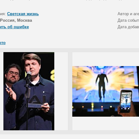
рия:
Светская жизнь
Автор и аг
Россия, Москва
Дата собы
ить об ошибке
Дата доба
ото