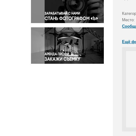
Правосудие
Происшествия и конфликты
Катего
Религия
Место:
Сообщ
Светская жизнь
Спорт
Ещё ф
Экология
Экономика и бизнес