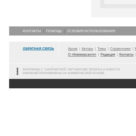
КОНТАКТЫ
ПОМОЩЬ
УСЛОВИЯ ИСПОЛЬЗОВАНИЯ
ОБРАТНАЯ СВЯЗЬ
Архив
Авторы
Темы
Справочники
О «Коммерсанте»
Редакция
Контакты
МАТЕРИАЛЫ С ТАКОЙ МЕТКОЙ, ПАРТНЕРСКИЕ ПРОЕКТЫ И НОВОСТИ
КОМПАНИЙ ОПУБЛИКОВАНЫ НА КОММЕРЧЕСКОЙ ОСНОВЕ