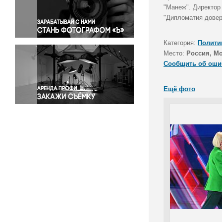
Правосудие
"Манеж". Директор
"Дипломатия довер
Происшествия и конфликты
Религия
Категория:
Полити
Светская жизнь
Место:
Россия, М
Спорт
Сообщить об оши
Экология
Экономика и бизнес
Ещё фото