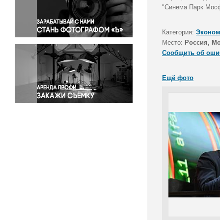
Правосудие
"Синема Парк Мосф
Происшествия и конфликты
Религия
Категория:
Эконом
Место:
Россия, М
Светская жизнь
Сообщить об оши
Спорт
Экология
Ещё фото
Экономика и бизнес