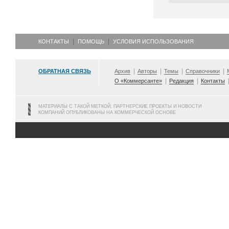
КОНТАКТЫ
ПОМОЩЬ
УСЛОВИЯ ИСПОЛЬЗОВАНИЯ
ОБРАТНАЯ СВЯЗЬ
Архив
Авторы
Темы
Справочники
О «Коммерсанте»
Редакция
Контакты
МАТЕРИАЛЫ С ТАКОЙ МЕТКОЙ, ПАРТНЕРСКИЕ ПРОЕКТЫ И НОВОСТИ
КОМПАНИЙ ОПУБЛИКОВАНЫ НА КОММЕРЧЕСКОЙ ОСНОВЕ