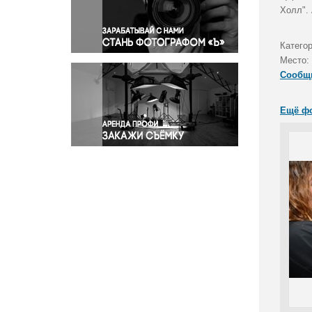
Правосудие
Холл".
Происшествия и конфликты
Религия
Катего
Место:
Светская жизнь
Сообщ
Спорт
Экология
Ещё ф
Экономика и бизнес