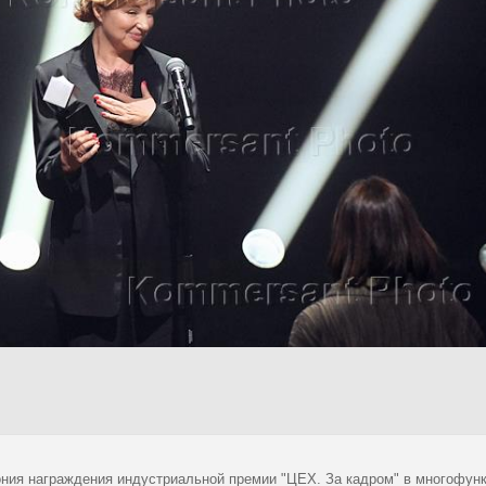
ния награждения индустриальной премии "ЦЕХ. За кадром" в многофунк