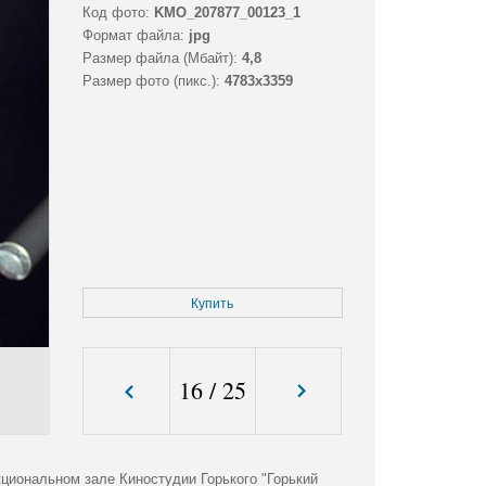
Код фото:
KMO_207877_00123_1
Формат файла:
jpg
Размер файла (Мбайт):
4,8
Размер фото (пикс.):
4783x3359
Купить
16
/
25
циональном зале Киностудии Горького "Горький