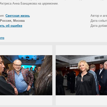
 Актриса Анна Банщикова на церемонии.
рия:
Светская жизнь
Автор и аг
Россия, Москва
Дата собы
ить об ошибке
Дата доба
ото