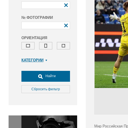
№ ФОТОГРАФИИ
ОРИЕНТАЦИЯ
КАТЕГОРИИ
Армия и ВПК
Досуг, туризм и отдых
Найти
Культура
Медицина
Сбросить фильтр
Наука
Образование
Общество
Окружающая среда
Политика
Мир Российская Пре