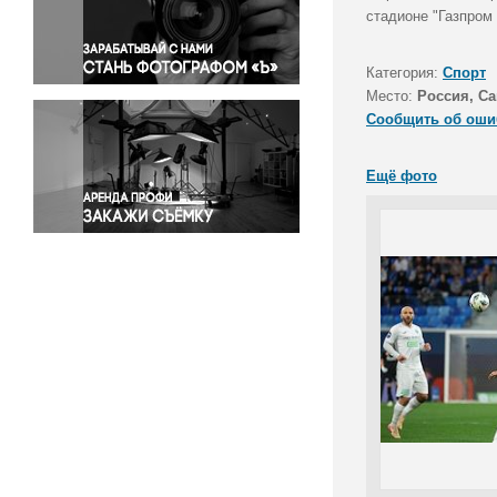
Правосудие
стадионе "Газпром
Происшествия и конфликты
Религия
Категория:
Спорт
Место:
Россия, Са
Светская жизнь
Сообщить об оши
Спорт
Экология
Ещё фото
Экономика и бизнес