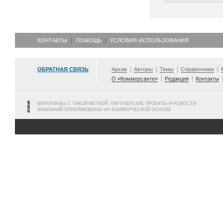
КОНТАКТЫ
ПОМОЩЬ
УСЛОВИЯ ИСПОЛЬЗОВАНИЯ
ОБРАТНАЯ СВЯЗЬ
Архив
Авторы
Темы
Справочники
О «Коммерсанте»
Редакция
Контакты
МАТЕРИАЛЫ С ТАКОЙ МЕТКОЙ, ПАРТНЕРСКИЕ ПРОЕКТЫ И НОВОСТИ
КОМПАНИЙ ОПУБЛИКОВАНЫ НА КОММЕРЧЕСКОЙ ОСНОВЕ