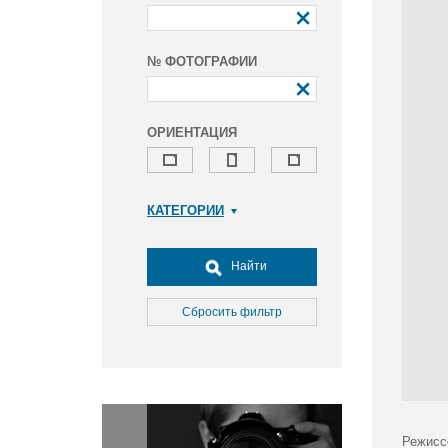
№ ФОТОГРАФИИ
ОРИЕНТАЦИЯ
КАТЕГОРИИ
Армия и ВПК
Досуг, туризм и отдых
Найти
Культура
Медицина
Сбросить фильтр
Наука
Образование
Общество
Окружающая среда
Политика
Режисс