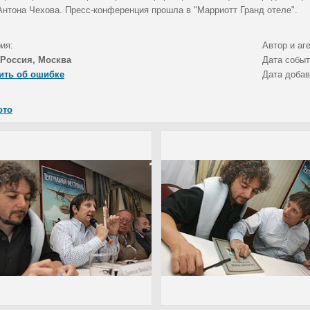
Антона Чехова. Пресс-конференция прошла в "Марриотт Гранд отеле".
ия:
Автор и аг
Россия, Москва
Дата собы
ить об ошибке
Дата доба
ото