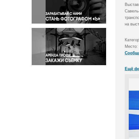
Правосудие
Выстав
Савель
Происшествия и конфликты
трансп
Религия
на выст
Светская жизнь
Спорт
Катего
Экология
Место:
Экономика и бизнес
Сообщ
Ещё ф