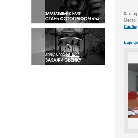
Правосудие
Происшествия и конфликты
Катего
Религия
Место:
Сообщ
Светская жизнь
Спорт
Ещё ф
Экология
Экономика и бизнес