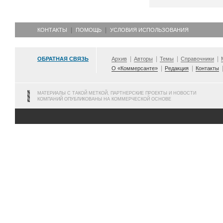
КОНТАКТЫ
ПОМОЩЬ
УСЛОВИЯ ИСПОЛЬЗОВАНИЯ
ОБРАТНАЯ СВЯЗЬ
Архив
Авторы
Темы
Справочники
О «Коммерсанте»
Редакция
Контакты
МАТЕРИАЛЫ С ТАКОЙ МЕТКОЙ, ПАРТНЕРСКИЕ ПРОЕКТЫ И НОВОСТИ
КОМПАНИЙ ОПУБЛИКОВАНЫ НА КОММЕРЧЕСКОЙ ОСНОВЕ