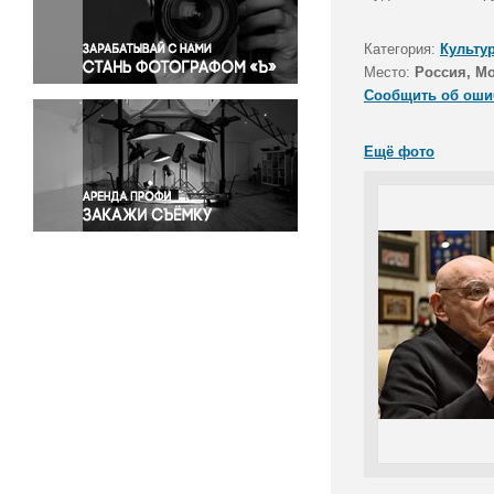
Правосудие
Происшествия и конфликты
Категория:
Культу
Религия
Место:
Россия, М
Сообщить об оши
Светская жизнь
Спорт
Ещё фото
Экология
Экономика и бизнес