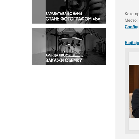
Правосудие
Происшествия и конфликты
Катего
Религия
Место:
Сообщ
Светская жизнь
Спорт
Ещё ф
Экология
Экономика и бизнес