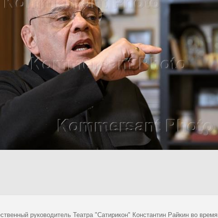
ственный руководитель Театра "Сатирикон" Константин Райкин во время