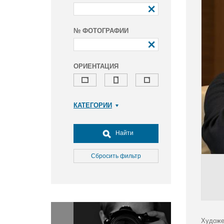
№ ФОТОГРАФИИ
ОРИЕНТАЦИЯ
КАТЕГОРИИ
Армия и ВПК
Досуг, туризм и отдых
Найти
Культура
Медицина
Сбросить фильтр
Наука
Образование
Общество
Окружающая среда
Политика
Художе