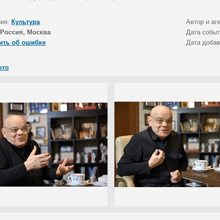
рия:
Культура
Автор и аг
Россия, Москва
Дата собы
ить об ошибке
Дата доба
ото