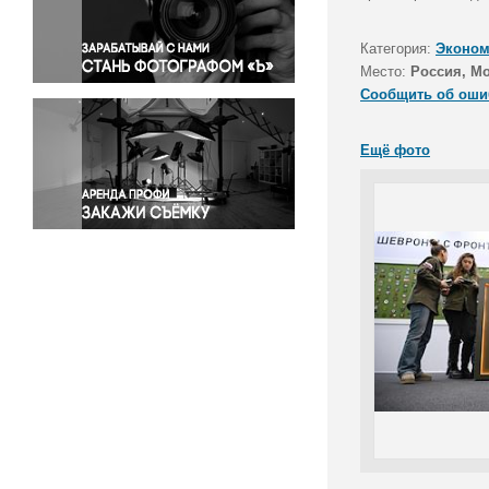
Правосудие
Происшествия и конфликты
Категория:
Эконом
Религия
Место:
Россия, М
Сообщить об оши
Светская жизнь
Спорт
Ещё фото
Экология
Экономика и бизнес