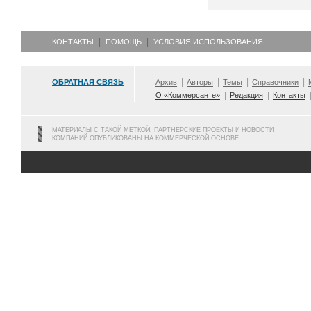
КОНТАКТЫ
ПОМОЩЬ
УСЛОВИЯ ИСПОЛЬЗОВАНИЯ
ОБРАТНАЯ СВЯЗЬ
Архив
Авторы
Темы
Справочники
О «Коммерсанте»
Редакция
Контакты
МАТЕРИАЛЫ С ТАКОЙ МЕТКОЙ, ПАРТНЕРСКИЕ ПРОЕКТЫ И НОВОСТИ
КОМПАНИЙ ОПУБЛИКОВАНЫ НА КОММЕРЧЕСКОЙ ОСНОВЕ