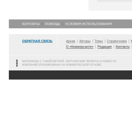
КОНТАКТЫ
ПОМОЩЬ
УСЛОВИЯ ИСПОЛЬЗОВАНИЯ
ОБРАТНАЯ СВЯЗЬ
Архив
Авторы
Темы
Справочники
О «Коммерсанте»
Редакция
Контакты
МАТЕРИАЛЫ С ТАКОЙ МЕТКОЙ, ПАРТНЕРСКИЕ ПРОЕКТЫ И НОВОСТИ
КОМПАНИЙ ОПУБЛИКОВАНЫ НА КОММЕРЧЕСКОЙ ОСНОВЕ