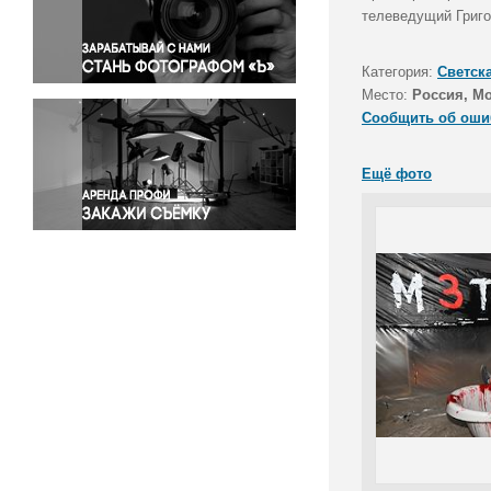
Правосудие
телеведущий Григо
Происшествия и конфликты
Религия
Категория:
Светск
Место:
Россия, М
Светская жизнь
Сообщить об оши
Спорт
Экология
Ещё фото
Экономика и бизнес