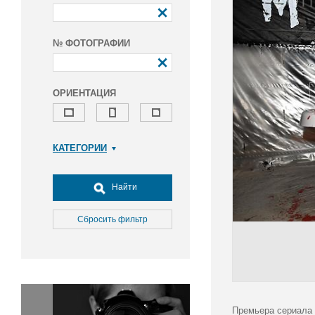
№ ФОТОГРАФИИ
ОРИЕНТАЦИЯ
КАТЕГОРИИ
Армия и ВПК
Досуг, туризм и отдых
Найти
Культура
Медицина
Сбросить фильтр
Наука
Образование
Общество
Окружающая среда
Политика
Премьера сериала 