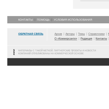
КОНТАКТЫ
ПОМОЩЬ
УСЛОВИЯ ИСПОЛЬЗОВАНИЯ
ОБРАТНАЯ СВЯЗЬ
Архив
Авторы
Темы
Справочники
О «Коммерсанте»
Редакция
Контакты
МАТЕРИАЛЫ С ТАКОЙ МЕТКОЙ, ПАРТНЕРСКИЕ ПРОЕКТЫ И НОВОСТИ
КОМПАНИЙ ОПУБЛИКОВАНЫ НА КОММЕРЧЕСКОЙ ОСНОВЕ