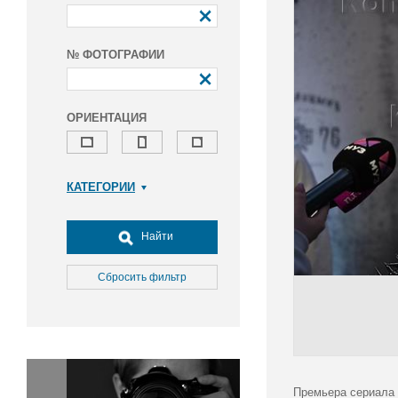
№ ФОТОГРАФИИ
ОРИЕНТАЦИЯ
КАТЕГОРИИ
Армия и ВПК
Досуг, туризм и отдых
Найти
Культура
Медицина
Сбросить фильтр
Наука
Образование
Общество
Окружающая среда
Политика
Премьера сериала 