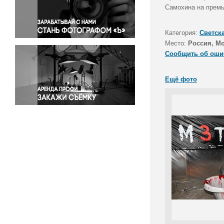
Правосудие
Самохина на премь
Происшествия и конфликты
Религия
Категория:
Светск
Место:
Россия, М
Светская жизнь
Сообщить об оши
Спорт
Экология
Ещё фото
Экономика и бизнес