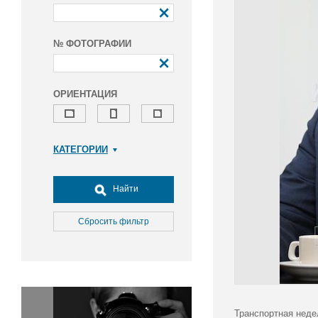
№ ФОТОГРАФИИ
ОРИЕНТАЦИЯ
КАТЕГОРИИ
Армия и ВПК
Досуг, туризм и отдых
Найти
Культура
Медицина
Сбросить фильтр
Наука
Образование
Общество
Окружающая среда
Политика
Транспортная неде