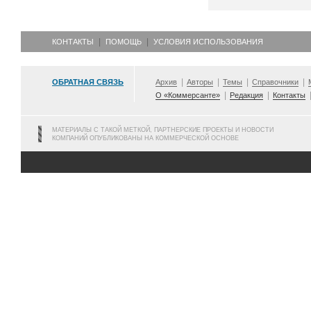
КОНТАКТЫ
ПОМОЩЬ
УСЛОВИЯ ИСПОЛЬЗОВАНИЯ
ОБРАТНАЯ СВЯЗЬ
Архив
Авторы
Темы
Справочники
О «Коммерсанте»
Редакция
Контакты
МАТЕРИАЛЫ С ТАКОЙ МЕТКОЙ, ПАРТНЕРСКИЕ ПРОЕКТЫ И НОВОСТИ
КОМПАНИЙ ОПУБЛИКОВАНЫ НА КОММЕРЧЕСКОЙ ОСНОВЕ