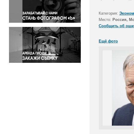
Правосудие
Происшествия и конфликты
Категория:
Эконом
Религия
Место:
Россия, М
Сообщить об оши
Светская жизнь
Спорт
Ещё фото
Экология
Экономика и бизнес