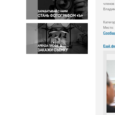
Правосудие
членов
Владими
Происшествия и конфликты
Религия
Катего
Светская жизнь
Место:
Спорт
Сообщ
Экология
Экономика и бизнес
Ещё ф