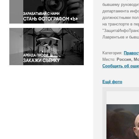
Правосудие
бывшему руководит
департамента инфо
Происшествия и конфликты
должностными полн
Религия
на транспорте в п
Светская жизнь
"ЗащитаИнфоТранс
Спорт
Лаврентьев и бывш
Экология
Экономика и бизнес
Категория:
Правос
Место:
Россия, М
Сообщить об оши
Ещё фото