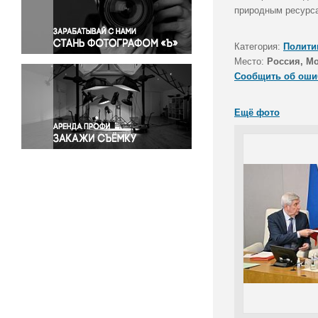
Правосудие
природным ресурс
Происшествия и конфликты
Религия
Категория:
Полити
Место:
Россия, М
Светская жизнь
Сообщить об оши
Спорт
Экология
Ещё фото
Экономика и бизнес