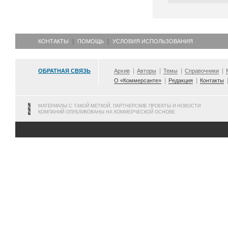
КОНТАКТЫ
ПОМОЩЬ
УСЛОВИЯ ИСПОЛЬЗОВАНИЯ
ОБРАТНАЯ СВЯЗЬ
Архив
Авторы
Темы
Справочники
О «Коммерсанте»
Редакция
Контакты
МАТЕРИАЛЫ С ТАКОЙ МЕТКОЙ, ПАРТНЕРСКИЕ ПРОЕКТЫ И НОВОСТИ
КОМПАНИЙ ОПУБЛИКОВАНЫ НА КОММЕРЧЕСКОЙ ОСНОВЕ