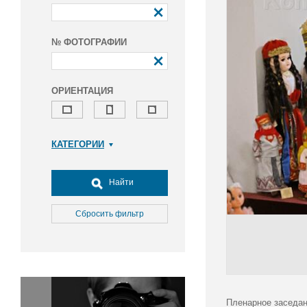
№ ФОТОГРАФИИ
ОРИЕНТАЦИЯ
КАТЕГОРИИ
Армия и ВПК
Досуг, туризм и отдых
Найти
Культура
Медицина
Сбросить фильтр
Наука
Образование
Общество
Окружающая среда
Политика
Пленарное заседан