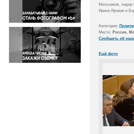
Правосудие
Мельников, лидер 
Ирина Яровая и Бо
Происшествия и конфликты
Религия
Категория:
Полити
Светская жизнь
Место:
Россия, М
Спорт
Сообщить об оши
Экология
Экономика и бизнес
Ещё фото