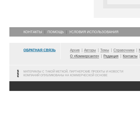
КОНТАКТЫ
ПОМОЩЬ
УСЛОВИЯ ИСПОЛЬЗОВАНИЯ
ОБРАТНАЯ СВЯЗЬ
Архив
Авторы
Темы
Справочники
О «Коммерсанте»
Редакция
Контакты
МАТЕРИАЛЫ С ТАКОЙ МЕТКОЙ, ПАРТНЕРСКИЕ ПРОЕКТЫ И НОВОСТИ
КОМПАНИЙ ОПУБЛИКОВАНЫ НА КОММЕРЧЕСКОЙ ОСНОВЕ