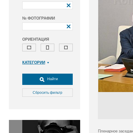
№ ФОТОГРАФИИ
ОРИЕНТАЦИЯ
КАТЕГОРИИ
Армия и ВПК
Досуг, туризм и отдых
Найти
Культура
Медицина
Сбросить фильтр
Наука
Образование
Общество
Окружающая среда
Политика
Пленарное заседан