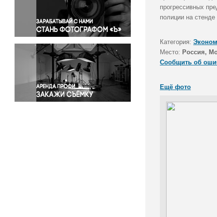
Правосудие
прогрессивных пре
полиции на стенде
Происшествия и конфликты
Религия
Категория:
Эконом
Светская жизнь
Место:
Россия, М
Спорт
Сообщить об оши
Экология
Экономика и бизнес
Ещё фото