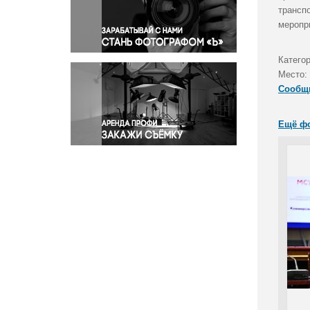
Правосудие
трансп
меропр
Происшествия и конфликты
Религия
Катего
Светская жизнь
Место:
Спорт
Сообщ
Экология
Экономика и бизнес
Ещё ф