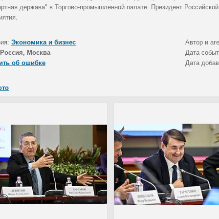
ортная держава" в Торгово-промышленной палате. Президент Российско
иятия.
рия:
Экономика и бизнес
Автор и аг
Россия, Москва
Дата собы
ить об ошибке
Дата доба
ото