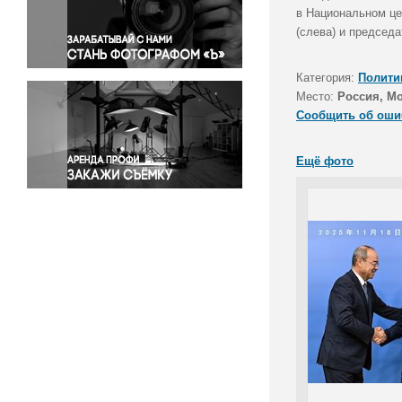
Правосудие
в Национальном це
(слева) и председ
Происшествия и конфликты
Религия
Категория:
Полити
Светская жизнь
Место:
Россия, М
Спорт
Сообщить об оши
Экология
Экономика и бизнес
Ещё фото