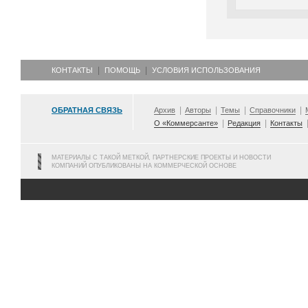
КОНТАКТЫ
ПОМОЩЬ
УСЛОВИЯ ИСПОЛЬЗОВАНИЯ
ОБРАТНАЯ СВЯЗЬ
Архив
Авторы
Темы
Справочники
О «Коммерсанте»
Редакция
Контакты
МАТЕРИАЛЫ С ТАКОЙ МЕТКОЙ, ПАРТНЕРСКИЕ ПРОЕКТЫ И НОВОСТИ
КОМПАНИЙ ОПУБЛИКОВАНЫ НА КОММЕРЧЕСКОЙ ОСНОВЕ