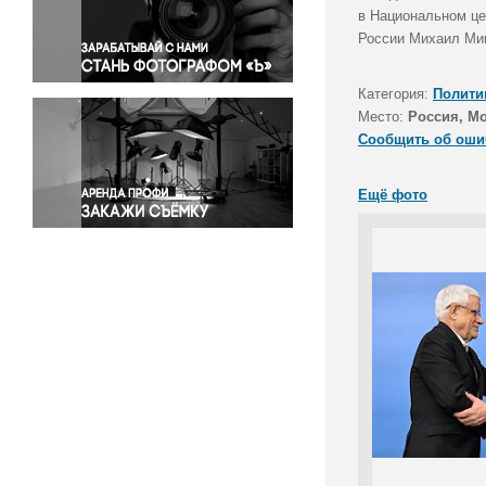
Правосудие
в Национальном це
России Михаил Миш
Происшествия и конфликты
Религия
Категория:
Полити
Светская жизнь
Место:
Россия, М
Спорт
Сообщить об оши
Экология
Экономика и бизнес
Ещё фото