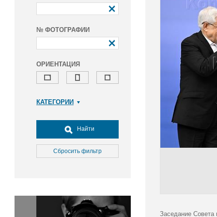
№ ФОТОГРАФИИ
ОРИЕНТАЦИЯ
КАТЕГОРИИ
Армия и ВПК
Досуг, туризм и отдых
Найти
Культура
Медицина
Сбросить фильтр
Наука
Образование
Общество
Окружающая среда
Политика
Заседание Совета 