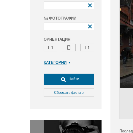
№ ФОТОГРАФИИ
ОРИЕНТАЦИЯ
КАТЕГОРИИ
Армия и ВПК
Досуг, туризм и отдых
Найти
Культура
Медицина
Сбросить фильтр
Наука
Образование
Общество
Окружающая среда
Политика
Послед