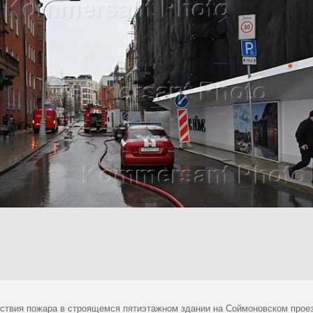
ствия пожара в строящемся пятиэтажном здании на Соймоновском прое