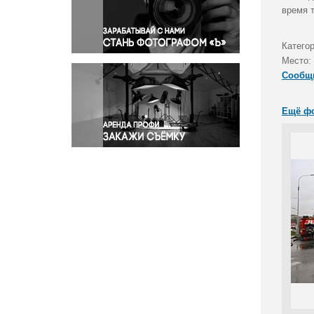
Правосудие
время 
Происшествия и конфликты
Религия
Катего
Место:
Светская жизнь
Сообщ
Спорт
Экология
Ещё ф
Экономика и бизнес