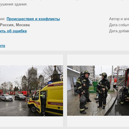
тушения здания.
рия:
Происшествия и конфликты
Автор и аг
Россия, Москва
Дата собы
ить об ошибке
Дата доба
ото