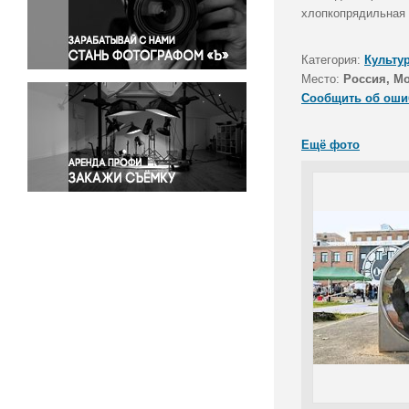
Правосудие
хлопкопрядильная 
Происшествия и конфликты
Религия
Категория:
Культу
Место:
Россия, М
Светская жизнь
Сообщить об оши
Спорт
Экология
Ещё фото
Экономика и бизнес