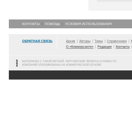
КОНТАКТЫ
ПОМОЩЬ
УСЛОВИЯ ИСПОЛЬЗОВАНИЯ
ОБРАТНАЯ СВЯЗЬ
Архив
Авторы
Темы
Справочники
О «Коммерсанте»
Редакция
Контакты
МАТЕРИАЛЫ С ТАКОЙ МЕТКОЙ, ПАРТНЕРСКИЕ ПРОЕКТЫ И НОВОСТИ
КОМПАНИЙ ОПУБЛИКОВАНЫ НА КОММЕРЧЕСКОЙ ОСНОВЕ