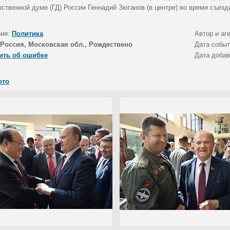
ственной думе (ГД) России Геннадий Зюганов (в центре) во время съезд
рия:
Политика
Автор и аг
Россия, Московская обл., Рождествено
Дата собы
ить об ошибке
Дата доба
ото