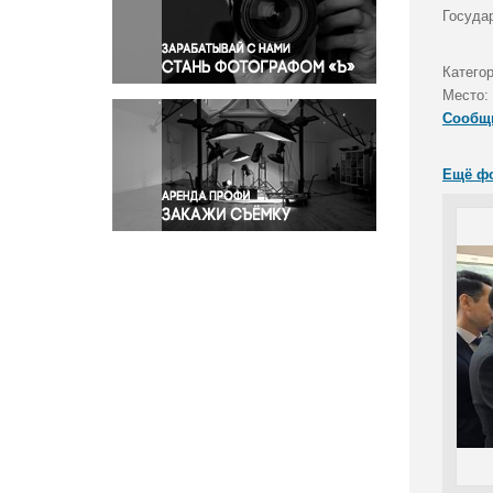
Правосудие
Государ
Происшествия и конфликты
Религия
Катего
Место:
Светская жизнь
Сообщ
Спорт
Экология
Ещё ф
Экономика и бизнес