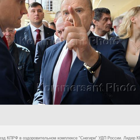
езд КПРФ в оздоровительном комплексе "Снегири" УДП России. Лидер 