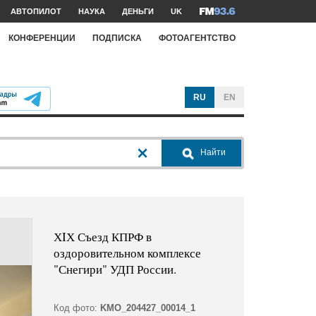
АВТОПИЛОТ
НАУКА
ДЕНЬГИ
UK
КОНФЕРЕНЦИИ
ПОДПИСКА
ФОТОАГЕНТСТВО
RU
EN
Найти
ХIХ Съезд КПРФ в
оздоровительном комплексе
"Снегири" УДП России.
Код фото:
KMO_204427_00014_1