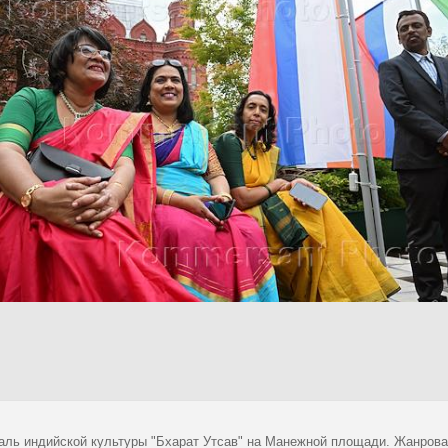
аль индийской культуры "Бхарат Утсав" на Манежной площади. Жанров