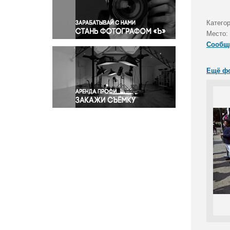
Правосудие
Происшествия и конфликты
Катего
Религия
Место:
Сообщ
Светская жизнь
Спорт
Ещё ф
Экология
Экономика и бизнес