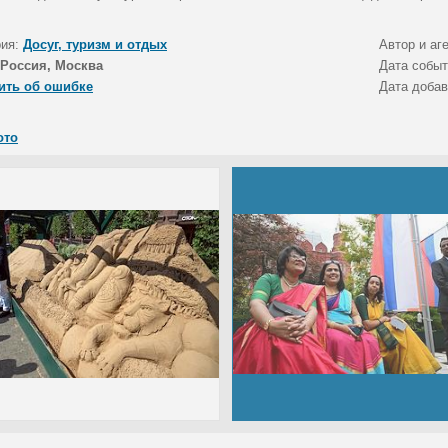
рия:
Досуг, туризм и отдых
Автор и аг
Россия, Москва
Дата собы
ить об ошибке
Дата доба
ото