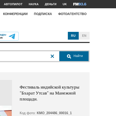
АВТОПИЛОТ
НАУКА
ДЕНЬГИ
UK
КОНФЕРЕНЦИИ
ПОДПИСКА
ФОТОАГЕНТСТВО
RU
EN
Найти
Фестиваль индийской культуры
"Бхарат Утсав" на Манежной
площади.
Код фото:
KMO_204486_00016_1