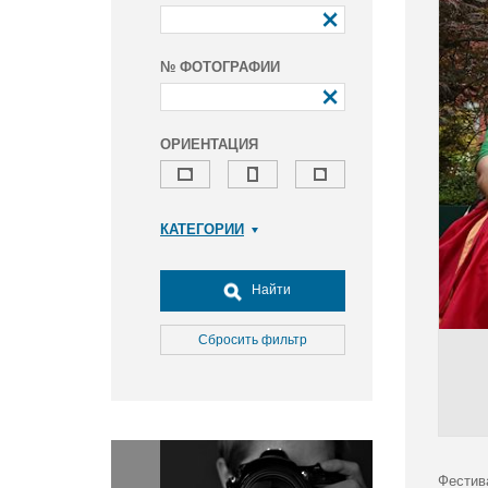
№ ФОТОГРАФИИ
ОРИЕНТАЦИЯ
КАТЕГОРИИ
Армия и ВПК
Досуг, туризм и отдых
Найти
Культура
Медицина
Сбросить фильтр
Наука
Образование
Общество
Окружающая среда
Политика
Фестив