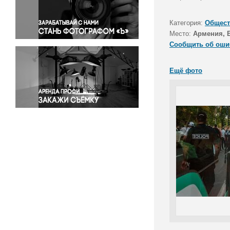
Правосудие
Происшествия и конфликты
Категория:
Общест
Религия
Место:
Армения, 
Сообщить об оши
Светская жизнь
Спорт
Ещё фото
Экология
Экономика и бизнес