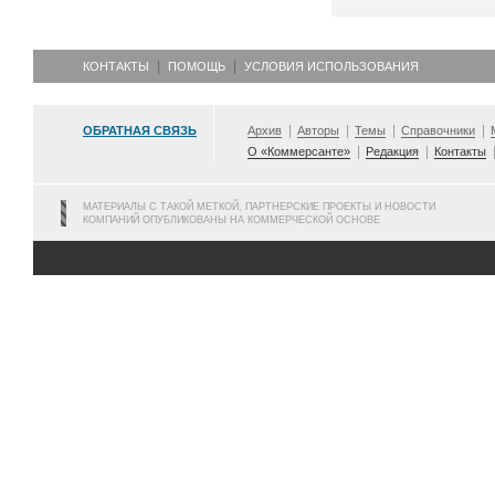
КОНТАКТЫ
ПОМОЩЬ
УСЛОВИЯ ИСПОЛЬЗОВАНИЯ
ОБРАТНАЯ СВЯЗЬ
Архив
Авторы
Темы
Справочники
О «Коммерсанте»
Редакция
Контакты
МАТЕРИАЛЫ С ТАКОЙ МЕТКОЙ, ПАРТНЕРСКИЕ ПРОЕКТЫ И НОВОСТИ
КОМПАНИЙ ОПУБЛИКОВАНЫ НА КОММЕРЧЕСКОЙ ОСНОВЕ