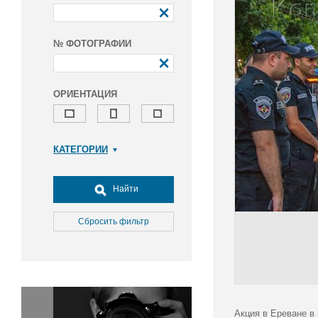
№ ФОТОГРАФИИ
ОРИЕНТАЦИЯ
КАТЕГОРИИ
Армия и ВПК
Досуг, туризм и отдых
Найти
Культура
Медицина
Сбросить фильтр
Наука
Образование
Общество
Окружающая среда
Политика
Акция в Ереване в