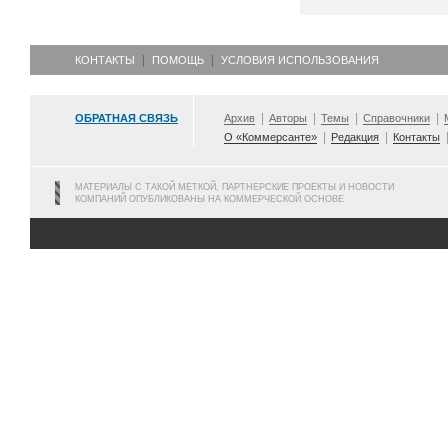
КОНТАКТЫ
ПОМОЩЬ
УСЛОВИЯ ИСПОЛЬЗОВАНИЯ
ОБРАТНАЯ СВЯЗЬ
Архив
Авторы
Темы
Справочники
О «Коммерсанте»
Редакция
Контакты
МАТЕРИАЛЫ С ТАКОЙ МЕТКОЙ, ПАРТНЕРСКИЕ ПРОЕКТЫ И НОВОСТИ
КОМПАНИЙ ОПУБЛИКОВАНЫ НА КОММЕРЧЕСКОЙ ОСНОВЕ