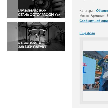
Правосудие
Происшествия и конфликты
Категория:
Общест
Религия
Место:
Армения, 
Сообщить об оши
Светская жизнь
Спорт
Ещё фото
Экология
Экономика и бизнес