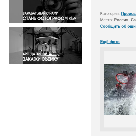
Правосудие
Происшествия и конфликты
Категория:
Происш
Религия
Место:
Россия, Са
Сообщить об оши
Светская жизнь
Спорт
Ещё фото
Экология
Экономика и бизнес