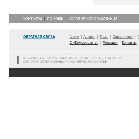
КОНТАКТЫ
ПОМОЩЬ
УСЛОВИЯ ИСПОЛЬЗОВАНИЯ
ОБРАТНАЯ СВЯЗЬ
Архив
Авторы
Темы
Справочники
О «Коммерсанте»
Редакция
Контакты
МАТЕРИАЛЫ С ТАКОЙ МЕТКОЙ, ПАРТНЕРСКИЕ ПРОЕКТЫ И НОВОСТИ
КОМПАНИЙ ОПУБЛИКОВАНЫ НА КОММЕРЧЕСКОЙ ОСНОВЕ