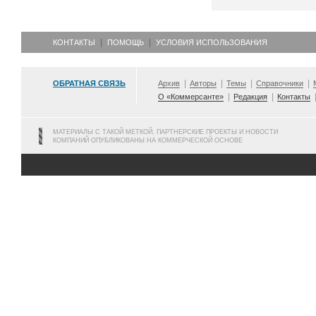
КОНТАКТЫ
ПОМОЩЬ
УСЛОВИЯ ИСПОЛЬЗОВАНИЯ
ОБРАТНАЯ СВЯЗЬ
Архив
Авторы
Темы
Справочники
О «Коммерсанте»
Редакция
Контакты
МАТЕРИАЛЫ С ТАКОЙ МЕТКОЙ, ПАРТНЕРСКИЕ ПРОЕКТЫ И НОВОСТИ
КОМПАНИЙ ОПУБЛИКОВАНЫ НА КОММЕРЧЕСКОЙ ОСНОВЕ