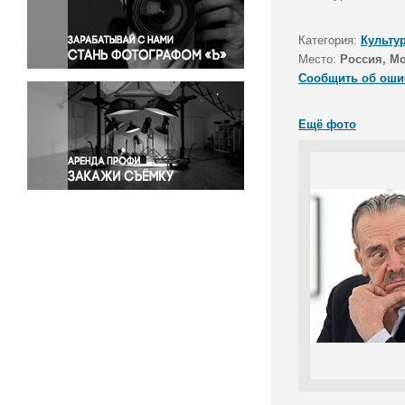
Правосудие
Происшествия и конфликты
Категория:
Культу
Религия
Место:
Россия, М
Сообщить об оши
Светская жизнь
Спорт
Ещё фото
Экология
Экономика и бизнес