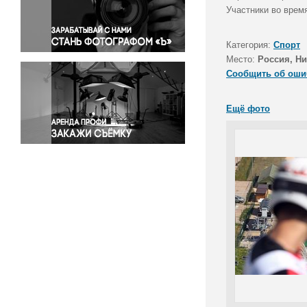
Правосудие
Участники во врем
Происшествия и конфликты
Религия
Категория:
Спорт
Место:
Россия, Н
Светская жизнь
Сообщить об оши
Спорт
Экология
Ещё фото
Экономика и бизнес