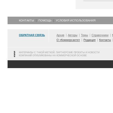
КОНТАКТЫ
ПОМОЩЬ
УСЛОВИЯ ИСПОЛЬЗОВАНИЯ
ОБРАТНАЯ СВЯЗЬ
Архив
Авторы
Темы
Справочники
О «Коммерсанте»
Редакция
Контакты
МАТЕРИАЛЫ С ТАКОЙ МЕТКОЙ, ПАРТНЕРСКИЕ ПРОЕКТЫ И НОВОСТИ
КОМПАНИЙ ОПУБЛИКОВАНЫ НА КОММЕРЧЕСКОЙ ОСНОВЕ