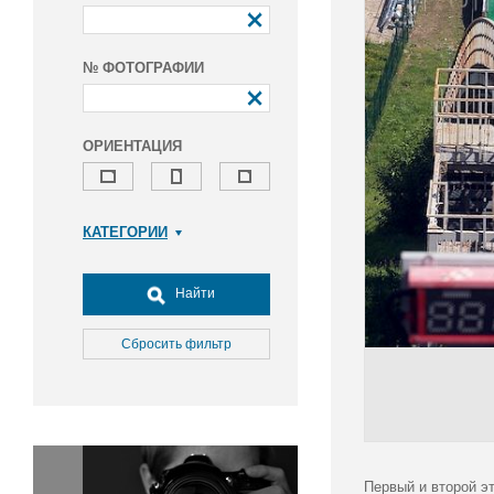
№ ФОТОГРАФИИ
ОРИЕНТАЦИЯ
КАТЕГОРИИ
Армия и ВПК
Досуг, туризм и отдых
Найти
Культура
Медицина
Сбросить фильтр
Наука
Образование
Общество
Окружающая среда
Политика
Первый и второй э